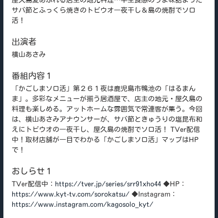
サバ節とふっくら焼きのトビウオ一夜干し＆島の焼酎でソロ
活！
出演者
横山あさみ
番組内容１
「かごしまソロ活」第２６１夜は鹿児島市鴨池の「はるまん
ま」。多彩なメニューが揃う居酒屋で、店主の地元・屋久島の
料理も楽しめる。アットホームな雰囲気で常連客が集う。今回
は、横山あさみアナウンサーが、サバ節ときゅうりの塩昆布和
えにトビウオの一夜干し、屋久島の焼酎でソロ活！ TVer配信
中！取材店舗が一目でわかる「かごしまソロ活」マップはHP
で！
おしらせ１
TVer配信中：
https://tver.jp/series/srr91xho44
◆HP：
https://www.kyt-tv.com/sorokatsu/
◆Instagram：
https://www.instagram.com/kagosolo_kyt/