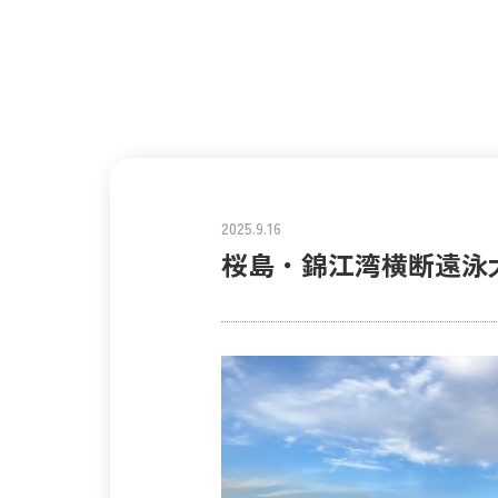
2025.9.16
桜島・錦江湾横断遠泳