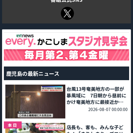
鹿児島の最新ニュース
台風13号奄美地方の一部が
暴風域に 7日朝から昼前に
かけ奄美地方に最接近か
線状降水帯発生の恐れも
2026-08-07 00:00:00
本日
店長も、客も、みんな子ど