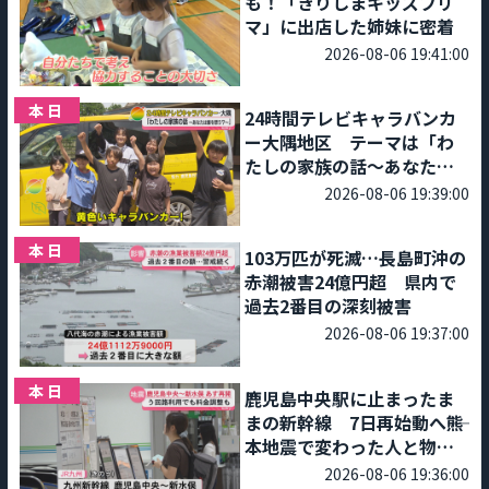
も！「きりしまキッズフリ
マ」に出店した姉妹に密着
2026-08-06 19:41:00
本日
24時間テレビキャラバンカ
ー大隅地区 テーマは「わ
たしの家族の話～あなたは
誰を想う？～」
2026-08-06 19:39:00
本日
103万匹が死滅…長島町沖の
赤潮被害24億円超 県内で
過去2番目の深刻被害
2026-08-06 19:37:00
本日
鹿児島中央駅に止まったま
まの新幹線 7日再始動へ――熊
本地震で変わった人と物流
の流れ
2026-08-06 19:36:00