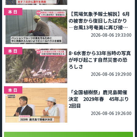
本日
【荒場気象予報士解説】6月
の被害から復旧したばかり
―台風13号奄美に再び接
近 住民ら警戒強める
2026-08-06 19:33:00
本日
8･6水害から33年当時の写真
が呼び起こす自然災害の恐
ろしさ
2026-08-06 19:29:00
本日
「全国植樹祭」鹿児島開催
決定 2029年春 45年ぶり
2回目
2026-08-06 19:26:00