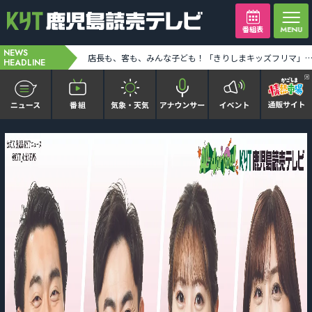
番組表
NEWS
103万匹が死滅…長島町沖の赤潮被害24億円超 県内で過去2番目の深刻被害 [2026-08-06 19:37:00]
24時間テレビキャラバンカー大隅地区 テーマは「わたしの家族の話～あなたは誰を想う？～」 [2026-08-06 19:39:00]
HEADLINE
かごピタ FAMILIAR
KYT news every かごしま
かごしまソロ活
It推しTV
番組表を見る