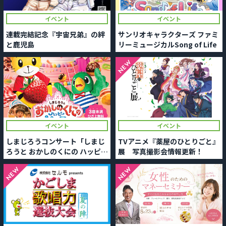
イベント
イベント
連載完結記念『宇宙兄弟』の絆
サンリオキャラクターズ ファミ
と鹿児島
リーミュージカルSong of Life
NEW
イベント
イベント
しまじろうコンサート「しまじ
TVアニメ『薬屋のひとりごと』
ろうと おかしのくにの ハッピー
展 写真撮影会情報更新！
パーティー」
NEW
NEW