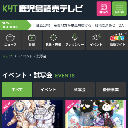
番組表
NEWS
H3ロケット9号機の打ち上げが11日に延期 [2026-08-08 14:13:00]
台風13号 奄美地方が暴風域抜ける 各地に爪あと 2人ケガ [2026-08-08 17:46:00]
HEADLINE
トップ
イベント・試写会
かごピタ FAMILIAR
KYT news every かごしま
イベント・試写会
EVENTS
かごしまソロ活
すべて
イベント
試写会
後援事業
It推しTV
NEW
NEW
番組表を見る