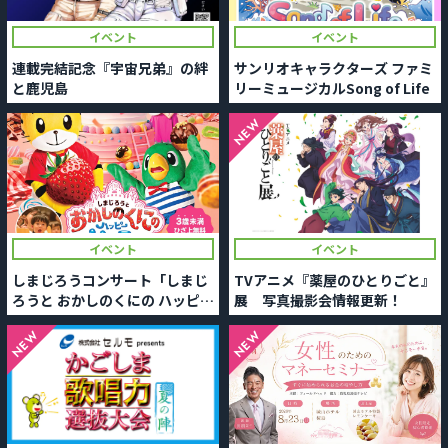
イベント
イベント
連載完結記念『宇宙兄弟』の絆
サンリオキャラクターズ ファミ
と鹿児島
リーミュージカルSong of Life
NEW
イベント
イベント
しまじろうコンサート「しまじ
TVアニメ『薬屋のひとりごと』
ろうと おかしのくにの ハッピー
展 写真撮影会情報更新！
パーティー」
NEW
NEW