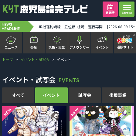
番組表
NEWS
桜島が爆発 噴煙が火口から2200メートルの高さに 鹿児島市街地空は真っ暗に [2026-08-09 12:39:00]
JR指宿枕崎線 五位野ｰ枕崎 運行再開 [2026-08-09 15:34
HEADLINE
トップ
イベント・試写会
イベント
かごピタ FAMILIAR
KYT news every かごしま
イベント・試写会
EVENTS
かごしまソロ活
すべて
イベント
試写会
後援事業
It推しTV
NEW
NEW
番組表を見る