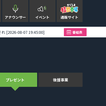
アナウンサー
イベント
通販サイト
台風13号が奄美に猛威 2万6880戸停電 建物被害も――奄美地
番組表
プレゼント
後援事業