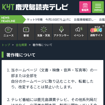
番組表
NEWS
【ミッフィー】1万人突破記念セレモニー「ディック・ブルーナに学ぶモダン・アート」8月末まで [2026-08-07 19:31:00]
H3ロケット9号機 今月10日打ち上げに 台風情報確認しながら最終判断 みちびき7号機搭載 [2026-08-07 19:32:00]
HEADLINE
トップ
会社概要
著作権について
かごピタ FAMILIAR
著作権について
KYT news every かごしま
かごしまソロ活
当ホームページ（文書・映像・音声・写真等）の一
部または全部を
自分のホームページに取り込むことや、転載した
It推しTV
り、改変することは禁止いたします。
番組表を見る
テレビ番組には鹿児島讀賣テレビ、その他系列局だ
けでなく、出演者や脚本家、制作に関わっている会