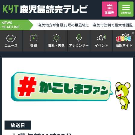
番組表
NEWS
台風13号奄美地方の一部が暴風域に 7日朝から昼前にかけ奄美地方に最接近か 線状降水帯発生の恐れも [2026-08-07 00:00:00]
奄美地方が台風13号の暴風域に 奄美市笠利で最大瞬間風速34メートル観測 土砂災害などに警戒を [2
HEADLINE
かごピタ FAMILIAR
KYT news every かごしま
かごしまソロ活
It推しTV
番組表を見る
放送日