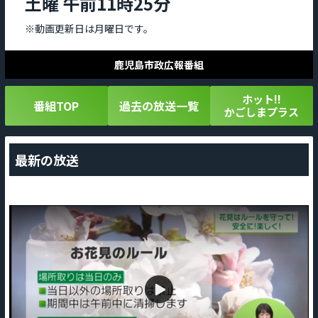
土曜 午前11時25分
※動画更新日は月曜日です。
鹿児島市政広報番組
ホット!!
番組TOP
過去の放送一覧
かごしまプラス
最新の放送