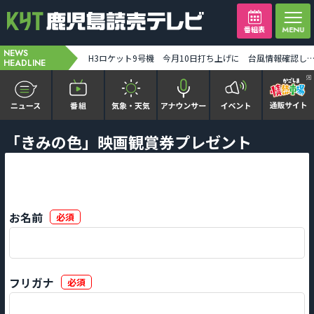
番組表
NEWS
【ミッフィー】1万人突破記念セレモニー「ディック・ブルーナに学ぶモダン・アート」8月末まで [2026-08-07 19:31:00]
H3ロケット9号機 今月10日打ち上げに 台風情報確認しながら最終判断 みちびき7号機搭載 [2026-08-07 19:
HEADLINE
かごピタ FAMILIAR
「きみの色」映画観賞券プレゼント
KYT news every かごしま
かごしまソロ活
お名前
必須
It推しTV
番組表を見る
フリガナ
必須