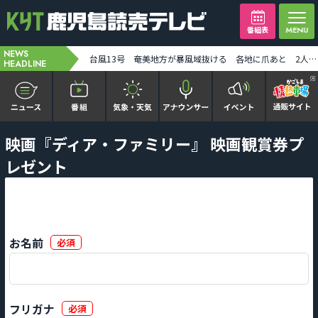
番組表
NEWS
H3ロケット9号機の打ち上げが11日に延期 [2026-08-08 14:13:00]
台風13号 奄美地方が暴風域抜ける 各地に爪あと 2人ケガ [2026-08-08 17:46:00]
HEADLINE
かごピタ FAMILIAR
映画『ディア・ファミリー』 映画観賞券プ
レゼント
KYT news every かごしま
かごしまソロ活
お名前
必須
It推しTV
番組表を見る
フリガナ
必須