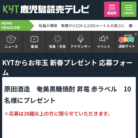
番組表
NEWS
JR指宿枕崎線 五位野-枕崎 運行見合わせ 雨の影響 [2026-08-09 12:35:00]
桜島が爆発 噴煙が火口から2200メートルの高さに 鹿児島市街地空は真っ暗に [2026-08-09 12:39:00]
HEADLINE
かごピタ FAMILIAR
KYTからお年玉 新春プレゼント 応募フォー
ム
KYT news every かごしま
原田酒造 奄美黒糖焼酎 昇竜 赤ラベル 10
かごしまソロ活
名様にプレゼント
It推しTV
※応募は20歳以上の方に限らせていただきます。
番組表を見る