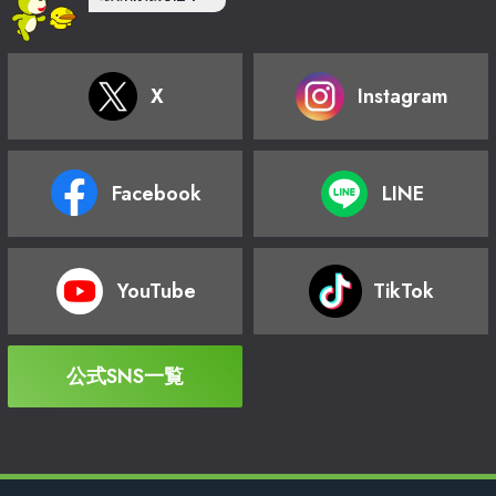
X
Instagram
Facebook
LINE
YouTube
TikTok
公式SNS一覧