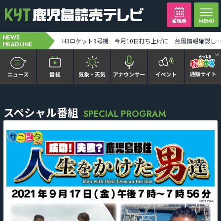
番組表
NEWS
【ミッフィー】1万人突破記念セレモニー「ディック・ブルーナに学ぶモダン・アート」8月末まで [2026-08-07 19:31:00]
H3ロケット9号機 今月10日打ち上げに 台風情報確認しながら最終判断 みちびき7号機搭載 [2026-08-07 19:
HEADLINE
かごピタ FAMILIAR
スペシャル番組
SPECIAL PROGRAM
KYT news every かごしま
かごしまソロ活
It推しTV
番組表を見る