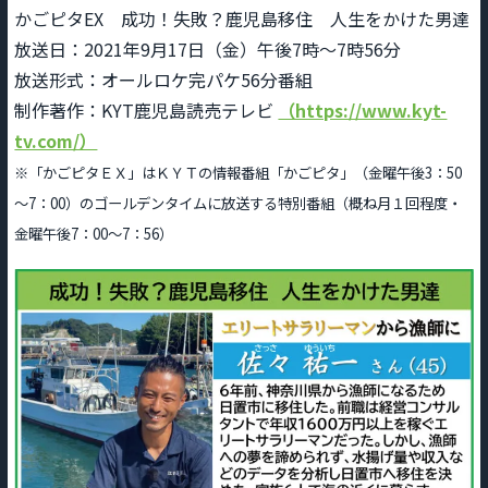
かごピタEX 成功！失敗？鹿児島移住 人生をかけた男達
放送日：2021年9月17日（金）午後7時～7時56分
放送形式：オールロケ完パケ56分番組
制作著作：KYT鹿児島読売テレビ
（https://www.kyt-
tv.com/）
※「かごピタＥＸ」はＫＹＴの情報番組「かごピタ」（金曜午後3：50
～7：00）のゴールデンタイムに放送する特別番組（概ね月１回程度・
金曜午後7：00～7：56）