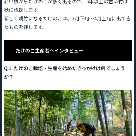
若い根からたけのこが多く出るので、5年以上の古い竹は
秋に伐採します。
新しく親竹になるたけのこは、3月下旬～4月上旬に出てき
たものを残します。
たけのこ生産者
へ
インタビュー
Q１
たけのこ栽培・生産を始めたきっかけは何でしょう
か？