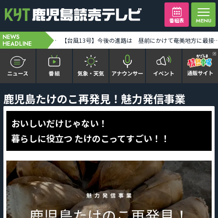
番組表
NEWS
奄美地方が台風13号の暴風域に 奄美市笠利で最大瞬間風速34メートル観測 土砂災害などに警戒を [2026-08-07 06:42:00]
【台風13号】今後の進路は 昼前にかけて奄美地方に最接近 [2026-0
HEADLINE
かごピタ FAMILIAR
鹿児島たけのこ再発見！魅力発信事業
KYT news every かごしま
おいしいだけじゃない！
暮らしに役立つ たけのこってすごい！！
かごしまソロ活
It推しTV
番組表を見る