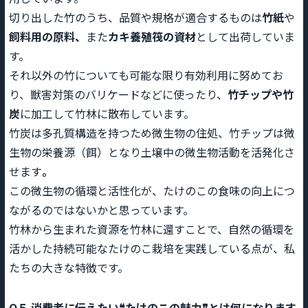
切り出した竹のうち、品質や規格が適合するものは
竹紙
や
飼料用の原料、
また
カキ養殖筏の資材
として出荷していま
す。
それ以外の竹についても可能な限り有効利用に努めてお
り、獣害対策のバリケードなどに使ったり、
竹チップや竹
炭
に加工して竹林に散布しています。
竹炭は多孔質構造を持つため微生物の住処、竹チップは微
生物の栄養源（餌）となり土壌中の微生物活動を活発化さ
せます
。
この微生物の循環と活性化が、たけのこの食味の向上につ
ながるのではないかと思っています。
竹林から生まれた資源を竹林に還すことで、自然の循環を
活かした持続可能なたけのこ栽培を実践している点が、私
たちの大きな特徴です。
Q５ 消費者に伝えたい❝たけのこの魅力❞とは何になります