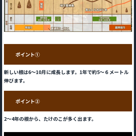
ポイント①
新しい根は6～10月に成長します。1年で約5～６メートル
伸びます。
ポイント②
2～4年の根から、たけのこが多く出ます。