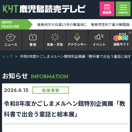
番組表
NEWS
台風13号奄美地方の一部が暴風域に 7日朝から昼前にかけ奄美地方に最接近か 線状降水帯発生の恐れも [2026-08-07 00:00:00]
奄美地方が台風13号の暴風域に 奄美市笠利で最大瞬間風速34メートル観測 土砂災害などに警戒を [2
HEADLINE
トップ
令和8年度かごしまメルヘン館特別企画展「教科書で出会う童話と絵本
かごピタ FAMILIAR
KYT news every かごしま
お知らせ
INFORMATION
かごしまソロ活
2026.6.15
後援事業
令和8年度かごしまメルヘン館特別企画展「教
It推しTV
科書で出会う童話と絵本展」
番組表を見る