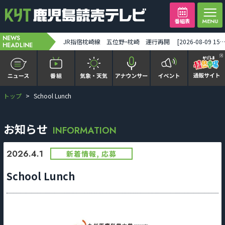
番組表
NEWS
桜島が爆発 噴煙が火口から2200メートルの高さに 鹿児島市街地空は真っ暗に [2026-08-09 12:39:00]
JR指宿枕崎線 五位野ｰ枕崎 運行再開 [2026-08-09 15:34
HEADLINE
トップ
School Lunch
かごピタ FAMILIAR
KYT news every かごしま
お知らせ
INFORMATION
かごしまソロ活
2026.4.1
新着情報, 応募
School Lunch
It推しTV
番組表を見る