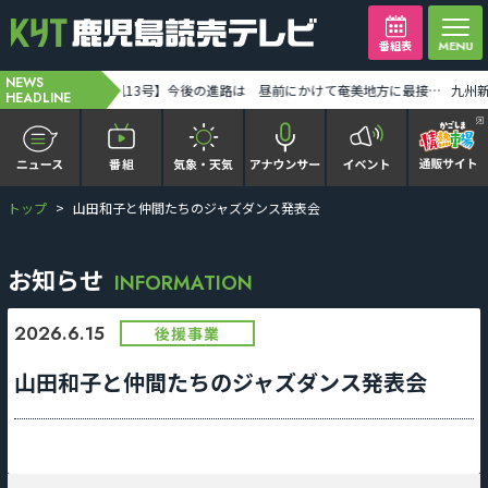
番組表
NEWS
奄美地方が台風13号の暴風域に 奄美市笠利で最大瞬間風速34メートル観測 土砂災害などに警戒を [2026-08-07 06:42:00]
【台風13号】今後の進路は 昼前にかけて奄美地方に最接近 [2026-08-07 06:44:00]
HEADLINE
トップ
山田和子と仲間たちのジャズダンス発表会
かごピタ FAMILIAR
KYT news every かごしま
お知らせ
INFORMATION
かごしまソロ活
2026.6.15
後援事業
山田和子と仲間たちのジャズダンス発表会
It推しTV
番組表を見る