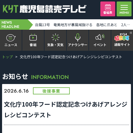
番組表
NEWS
H3ロケット9号機の打ち上げが11日に延期 [2026-08-08 14:13:00]
台風13号 奄美地方が暴風域抜ける 各地に爪あと 2人ケガ [2026-08-08 17:46:00]
HEADLINE
トップ
文化庁100年フード認定記念つけあげアレンジレシピコンテスト
かごピタ FAMILIAR
KYT news every かごしま
お知らせ
INFORMATION
かごしまソロ活
2026.6.16
後援事業
文化庁100年フード認定記念つけあげアレンジ
It推しTV
レシピコンテスト
番組表を見る