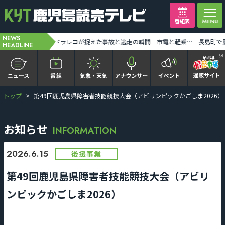
番組表
NEWS
谷山神社に400個の風鈴 境内に涼やかな音が響く 熊本地震の災害義援金箱も設置 [2026-08-05 19:26:00]
【衝撃】ドラレコが捉えた事故と逃走の瞬間 市電と軽乗用車が衝突 直後に3人が逃走 [2026-08-05 19:35:00]
HEADLINE
トップ
第49回鹿児島県障害者技能競技大会（アビリンピックかごしま2026）
かごピタ FAMILIAR
KYT news every かごしま
お知らせ
INFORMATION
かごしまソロ活
2026.6.15
後援事業
第49回鹿児島県障害者技能競技大会（アビリ
It推しTV
ンピックかごしま2026）
番組表を見る