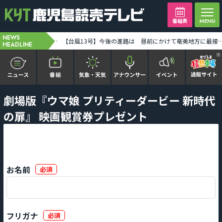
番組表
NEWS
奄美地方が台風13号の暴風域に 奄美市笠利で最大瞬間風速34メートル観測 土砂災害などに警戒を [2026-08-07 06:42:00]
【台風13号】今後の進路は 昼前にかけて奄美地方に最接近 [2026-0
HEADLINE
かごピタ FAMILIAR
劇場版『ウマ娘 プリティーダービー 新時代
の扉』 映画観賞券プレゼント
KYT news every かごしま
かごしまソロ活
お名前
必須
It推しTV
番組表を見る
フリガナ
必須