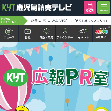
番組表
NEWS
24時間テレビキャラバンカー大隅地区 テーマは「わたしの家族の話～あなたは誰を想う？～」 [2026-08-06 19:39:00]
店長も、客も、みんな子ども！「きりしまキッズフリマ」に出店した姉妹に密着 [2026-08-06 19:4
HEADLINE
かごピタ FAMILIAR
KYT news every かごしま
かごしまソロ活
It推しTV
番組表を見る