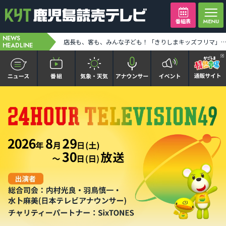
番組表
NEWS
24時間テレビキャラバンカー大隅地区 テーマは「わたしの家族の話～あなたは誰を想う？～」 [2026-08-06 19:39:00]
店長も、客も、みんな子ども！「きりしまキッズフリマ」に出店した姉妹に密着 [2026-08-06 19:4
HEADLINE
かごピタ FAMILIAR
KYT news every かごしま
かごしまソロ活
It推しTV
番組表を見る