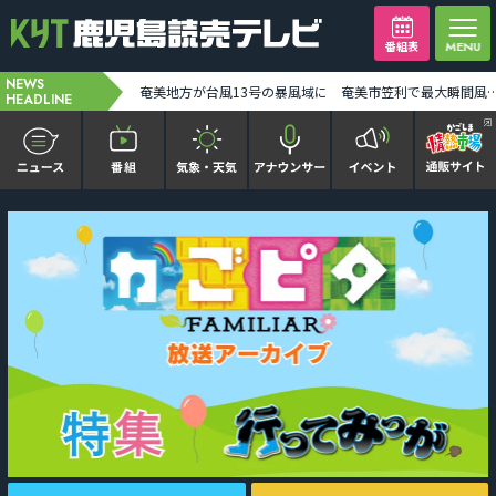
番組表
NEWS
台風13号奄美地方の一部が暴風域に 7日朝から昼前にかけ奄美地方に最接近か 線状降水帯発生の恐れも [2026-08-07 00:00:00]
奄美地方が台風13号の暴風域に 奄美市笠利で最大瞬間風速34メートル観測 土砂災害などに警戒を [2
HEADLINE
かごピタ FAMILIAR
KYT news every かごしま
かごしまソロ活
It推しTV
番組表を見る