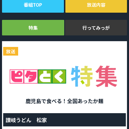
番組TOP
放送内容
特集
行ってみっが
放送
鹿児島で食べる！全国あったか麺
讃岐うどん 松家