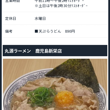
営業時間
午前11時～午後2時ﾗｽﾄｵｰﾀﾞｰ
※土日は午後2時30分ﾗｽﾄｵｰﾀﾞｰ
定休日
水曜日
備考
■天ぷらうどん 890円
丸源ラーメン 鹿児島新栄店