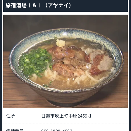
旅宿酒場Ⅰ＆Ⅰ（アヤナイ）
住所
日置市吹上町中原2459-1
電話番号
090-1080-4903