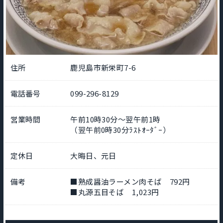
住所
鹿児島市新栄町7-6
電話番号
099-296-8129
営業時間
午前10時30分～翌午前1時
（翌午前0時30分ﾗｽﾄｵｰﾀﾞｰ）
定休日
大晦日、元日
備考
■熟成醤油ラーメン肉そば 792円
■丸源五目そば 1,023円