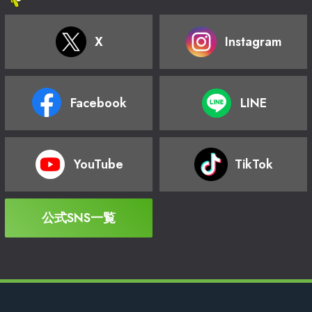
X
Instagram
Facebook
LINE
YouTube
TikTok
公式SNS一覧