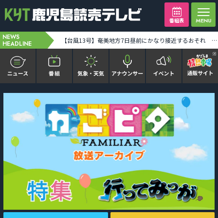
番組表
NEWS
熊本県天草・芦北地方でM5.1の地震 長島町で震度4観測 津波の心配なし [2026-08-06 12:02:00]
【台風13号】奄美地方7日昼前にかなり接近するおそれ 離島便に影響... [2026-08-06 12:11:00]
HEADLINE
かごピタ FAMILIAR
KYT news every かごしま
かごしまソロ活
It推しTV
番組表を見る