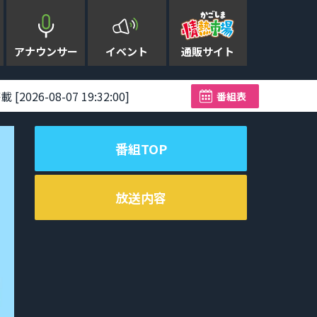
アナウンサー
イベント
通販サイト
08-07 19:32:00]
台風13号が奄美に猛威 2
番組表
番組TOP
放送内容