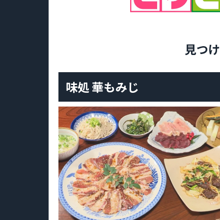
見つけ
味処 華もみじ