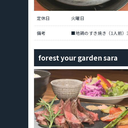
定休日
火曜日
備考
■地鶏のすき焼き（1人前）3,
forest your garden sara