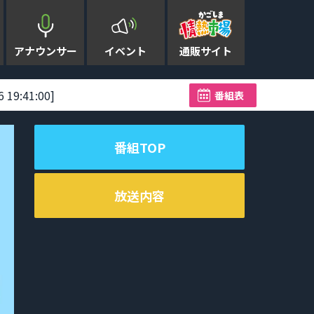
アナウンサー
イベント
通販サイト
:41:00]
台風13号奄美地方の一部
番組表
番組TOP
放送内容