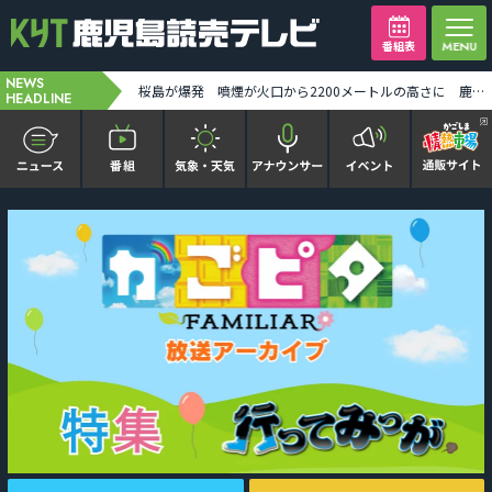
番組表
NEWS
JR指宿枕崎線 五位野-枕崎 運行見合わせ 雨の影響 [2026-08-09 12:35:00]
桜島が爆発 噴煙が火口から2200メートルの高さに 鹿児島市街地空は真っ暗に [2026-08-09 12:39:00]
HEADLINE
かごピタ FAMILIAR
KYT news every かごしま
かごしまソロ活
It推しTV
番組表を見る