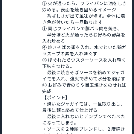
② 火が通ったら、フライパンに油をしき
炒める。表面を焼き固めるイメージ
香ばしさが出て風味が増す。全体に焼
き色が付いたら一旦取り出す
③ 同じフライパンで豚バラ肉を焼き、
半分ほど火が通ったらお好みの野菜を
入れ炒める
④ 焼きそばの麺を入れ、水でといた鶏ガ
ラスープの素を入れほぐす
⑤ ほぐれたらウスターソースを入れ軽く
下味をつける。
最後に焼きそばソースを絡めてジャガ
イモを入れ、強火で炒めて水分を飛ばす
⑥ お好みで青のりや目玉焼きをのせれば
完成。
【ポイント】
・焼いたジャガイモは、一旦取り出し、
最後に麺と絡めて仕上げる
最後に入れないとデンプンでべたべた
になってしまう。
・ソースを２種類ブレンドし、２度焼き