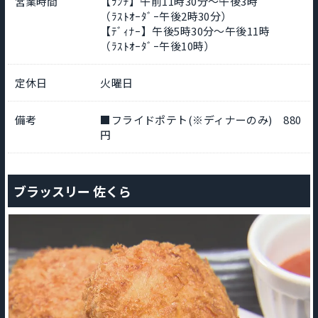
営業時間
【ﾗﾝﾁ】午前11時30分～午後3時
（ﾗｽﾄｵｰﾀﾞｰ午後2時30分）
【ﾃﾞｨﾅｰ】午後5時30分～午後11時
（ﾗｽﾄｵｰﾀﾞｰ午後10時）
定休日
火曜日
備考
■フライドポテト(※ディナーのみ) 880
円
ブラッスリー 佐くら