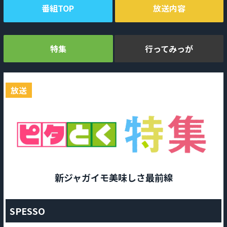
番組TOP
放送内容
特集
行ってみっが
放送
新ジャガイモ美味しさ最前線
SPESSO