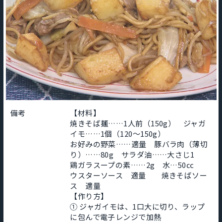
備考
【材料】
焼きそば麺……1人前（150g） ジャガ
イモ……1個（120〜150g）
お好みの野菜……適量 豚バラ肉（薄切
り）……80g サラダ油……大さじ1
鶏ガラスープの素……2g 水…50㏄
ウスターソース 適量 焼きそばソー
ス 適量
【作り方】
① ジャガイモは、1口大に切り、ラップ
に包んで電子レンジで加熱