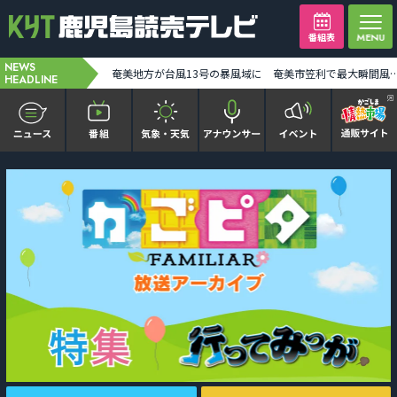
番組表
NEWS
台風13号奄美地方の一部が暴風域に 7日朝から昼前にかけ奄美地方に最接近か 線状降水帯発生の恐れも [2026-08-07 00:00:00]
奄美地方が台風13号の暴風域に 奄美市笠利で最大瞬間風速34メートル観測 土砂災害などに警戒を [2
HEADLINE
かごピタ FAMILIAR
KYT news every かごしま
かごしまソロ活
It推しTV
番組表を見る