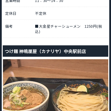
営業時間
11：30～14：30
定休日
不定休
備考
■大金星チャーシューメン 1250円(税
込)
つけ麺 神鳴厘屋（カナリヤ）中央駅前店