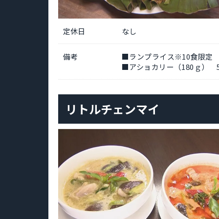
定休日
なし
備考
■ランプライス※10食限定 1
■アショカリー（180ｇ） 5
リトルチェンマイ