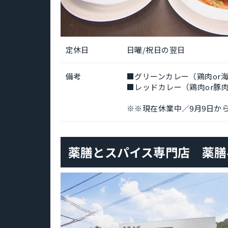
定休日
日曜/祝日の翌日
備考
■グリーンカレー（鶏肉or海
■レッドカレー（鶏肉or豚肉
※※現在休業中／9月9日か
薬膳とスパイス専門店 薬膳