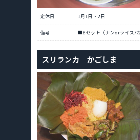
定休日
1月1日・2日
備考
■Bセット（ナンorライス/カ
スリランカ かごしま