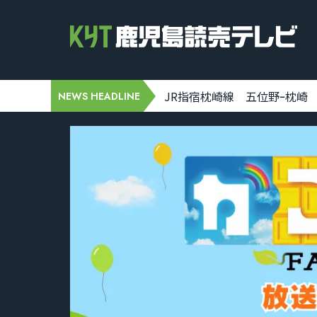
00]
JR指宿枕崎線 五位野ｰ枕崎 運行再開
NEWS HEADLINE