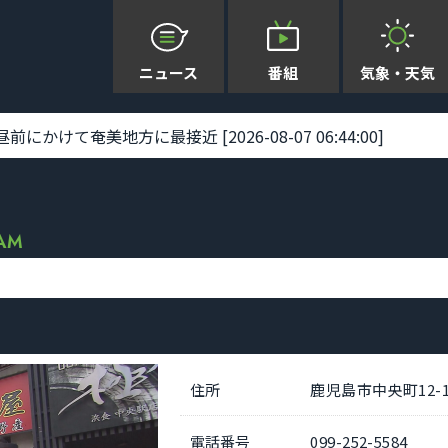
ニュース
番組
気象・天気
利で最大瞬間風速34メートル観測 土砂災害などに警戒を [2026-
RAM
住所
鹿児島市中央町12-1
電話番号
099-252-5584