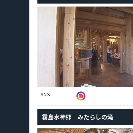
SNS
霧島水神郷 みたらしの滝