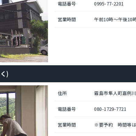
電話番号
0995-77-2201
営業時間
午前10時～午後10
く)
住所
霧島市隼人町嘉例川4
電話番号
080-1729-7721
営業時間
※要予約 時間等