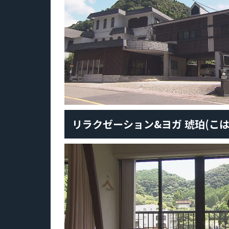
リラクゼーション&ヨガ 琥珀(こは