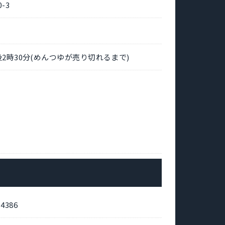
-3
後2時30分(めんつゆが売り切れるまで)
386