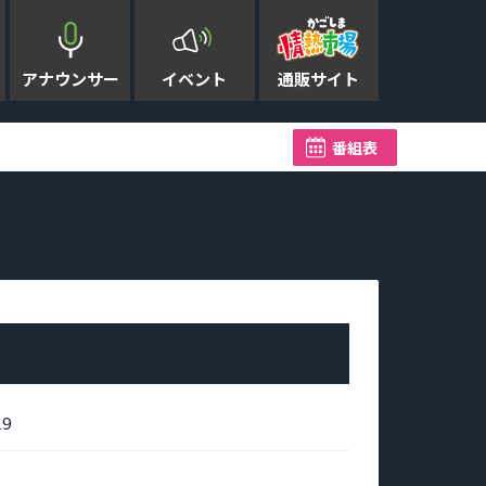
アナウンサー
イベント
通販サイト
08-07 06:42:00]
【台風13号】今後の進路は 昼前に
番組表
9