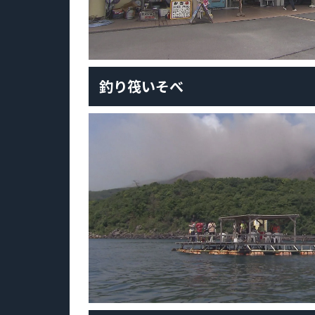
釣り筏いそべ