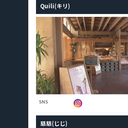
Quili(キリ)
SNS
慈慈(じじ)