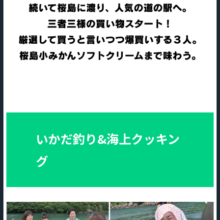
いかだ釣り&海上クッキン
グ