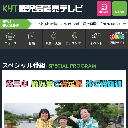
番組表
NEWS
桜島が爆発 噴煙が火口から2200メートルの高さに 鹿児島市街地空は真っ暗に [2026-08-09 12:39:00]
JR指宿枕崎線 五位野ｰ枕崎 運行再開 [2026-08-09 15:34
HEADLINE
かごピタ FAMILIAR
スペシャル番組
SPECIAL PROGRAM
KYT news every かごしま
かごしまソロ活
It推しTV
番組表を見る