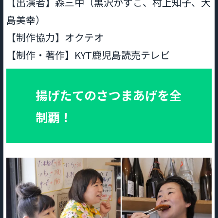
【出演者】森三中（黒沢かずこ、村上知子、大
島美幸）
【制作協力】オクテオ
【制作・著作】KYT鹿児島読売テレビ
揚げたてのさつまあげを全
制覇！