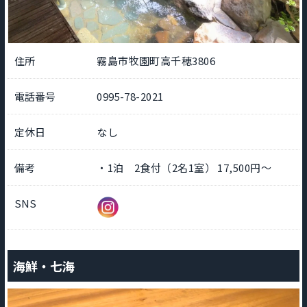
住所
霧島市牧園町高千穂3806
電話番号
0995-78-2021
定休日
なし
備考
・1泊 2食付（2名1室） 17,500円～
SNS
海鮮・七海