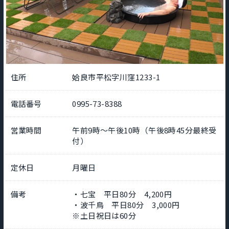
住所
姶良市平松字川窪1233-1
電話番号
0995-73-8388
営業時間
午前9時～午後10時（午後8時45分最終受
付）
定休日
月曜日
備考
・七宝 平日80分 4,200円
・波千鳥 平日80分 3,000円
※土日祝日は60分