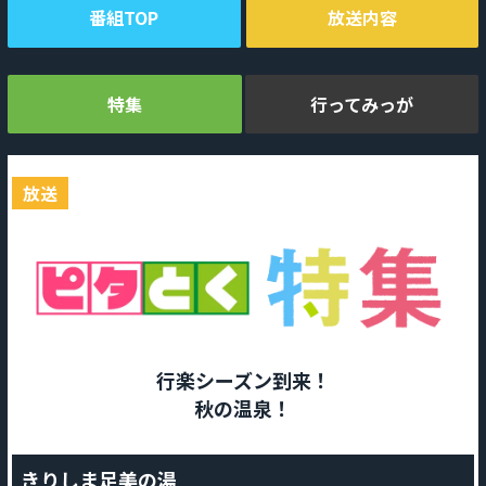
番組TOP
放送内容
特集
行ってみっが
放送
行楽シーズン到来！
秋の温泉！
きりしま足美の湯