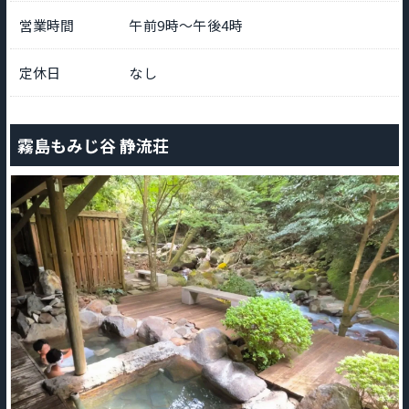
営業時間
午前9時～午後4時
定休日
なし
霧島もみじ谷 静流荘