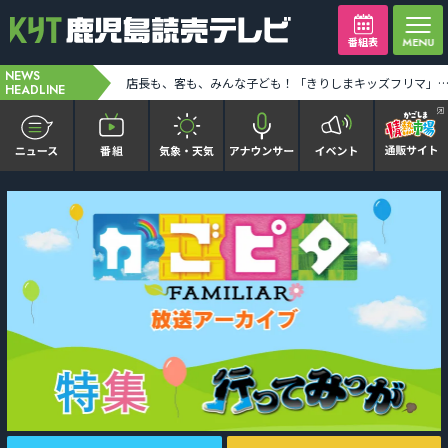
番組表
NEWS
24時間テレビキャラバンカー大隅地区 テーマは「わたしの家族の話～あなたは誰を想う？～」 [2026-08-06 19:39:00]
店長も、客も、みんな子ども！「きりしまキッズフリマ」に出店した姉妹に密着 [2026-08-06 19:4
HEADLINE
かごピタ FAMILIAR
KYT news every かごしま
かごしまソロ活
It推しTV
番組表を見る