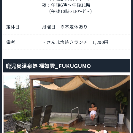
夜：午後6時～午後11時
（午後10時ﾗｽﾄｵｰﾀﾞｰ）
定休日
月曜日 ※不定休あり
備考
・さんま塩焼きランチ 1,200円
鹿児島温泉処 福如雲_FUKUGUMO