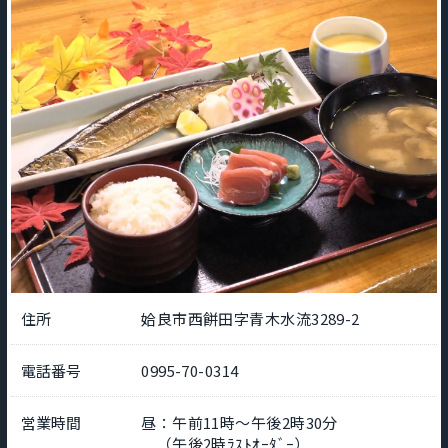
住所
姶良市西餅田字青木水流3289-2
電話番号
0995-70-0314
営業時間
昼：午前11時～午後2時30分
（午後2時ﾗｽﾄｵｰﾀﾞｰ）