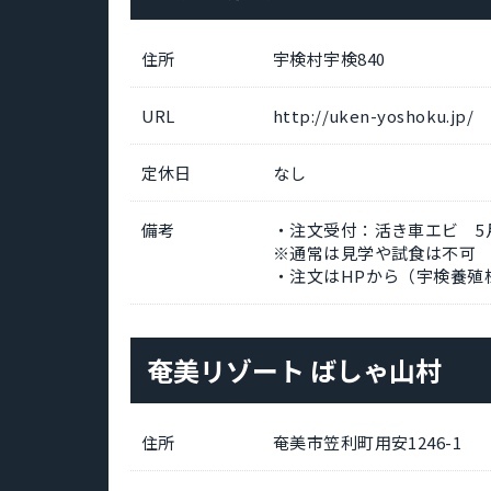
住所
宇検村宇検840
URL
http://uken-yoshoku.jp/
定休日
なし
備考
・注文受付：活き車エビ 5
※通常は見学や試食は不可
・注文はHPから（宇検養殖株
奄美リゾート ばしゃ山村
住所
奄美市笠利町用安1246-1