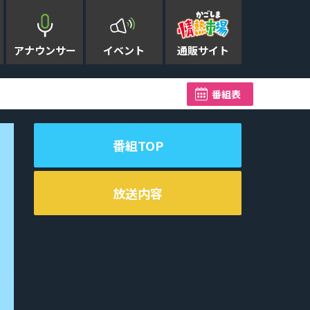
アナウンサー
イベント
通販サイト
九州新幹線 鹿児島中央～新水
番組表
番組TOP
放送内容