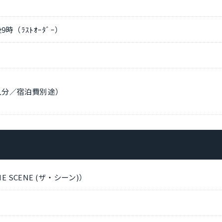
時（ﾗｽﾄｵｰﾀﾞｰ）
2人分／宿泊費別途）
 SCENE (ザ・シーン)）