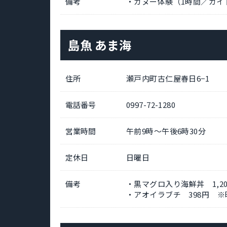
備考
・カヌー体験（1時間／ガイド
島魚 あま海
住所
瀬戸内町古仁屋春日6−1
電話番号
0997-72-1280
営業時間
午前9時～午後6時30分
定休日
日曜日
備考
・黒マグロ入り海鮮丼 1,20
・アオイラブチ 398円 ※