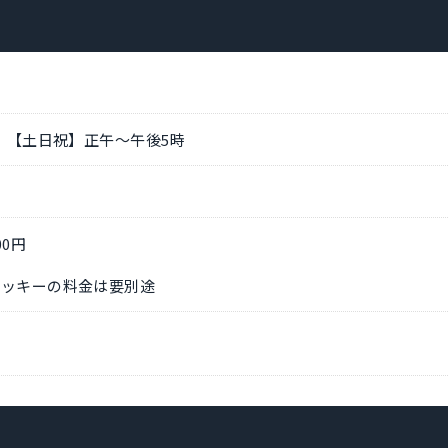
 【土日祝】正午～午後5時
0円
クッキーの料金は要別途