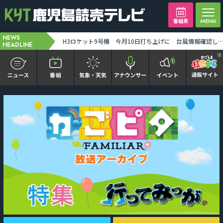
番組表
NEWS
【ミッフィー】1万人突破記念セレモニー「ディック・ブルーナに学ぶモダン・アート」8月末まで [2026-08-07 19:31:00]
H3ロケット9号機 今月10日打ち上げに 台風情報確認しながら最終判断 みちびき7号機搭載 [2026-08-07 19:
HEADLINE
かごピタ FAMILIAR
KYT news every かごしま
かごしまソロ活
It推しTV
番組表を見る