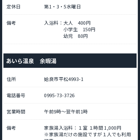
定休日
第1・3・5水曜日
備考
入浴料：大人 400円
小学生 150円
幼児 80円
あいら温泉 余暇湯
住所
姶良市平松4993-1
電話番号
0995-73-3726
営業時間
午前9時～翌午前1時
備考
家族湯入浴料：１室 １時間 1,000円
※家族湯だけの施設ですが１人でも利用