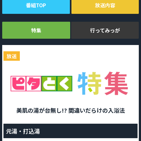
番組TOP
放送内容
特集
行ってみっが
放送
美肌の湯が台無し!? 間違いだらけの入浴法
元湯・打込湯