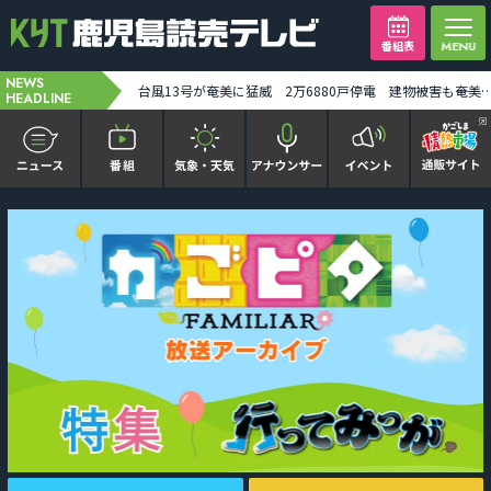
番組表
NEWS
H3ロケット9号機 今月10日打ち上げに 台風情報確認しながら最終判断 みちびき7号機搭載 [2026-08-07 19:32:00]
台風13号が奄美に猛威 2万6880戸停電 建物被害も――奄美地方は線状降水帯発生のおそれ [2026-08-
HEADLINE
かごピタ FAMILIAR
KYT news every かごしま
かごしまソロ活
It推しTV
番組表を見る