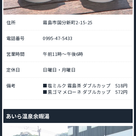
住所
霧島市国分新町2-15-25
電話番号
0995-47-5433
営業時間
午前11時～午後6時
定休日
日曜日・月曜日
備考
■塩ミルク 霧島茶 ダブルカップ 518円
■黒ゴマ メローネ ダブルカップ 572円
あいら温泉余暇湯