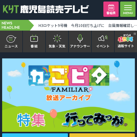
番組表
NEWS
【ミッフィー】1万人突破記念セレモニー「ディック・ブルーナに学ぶモダン・アート」8月末まで [2026-08-07 19:31:00]
H3ロケット9号機 今月10日打ち上げに 台風情報確認しながら最終判断 みちびき7号機搭載 [2026-08-07 19:
HEADLINE
かごピタ FAMILIAR
KYT news every かごしま
かごしまソロ活
It推しTV
番組表を見る