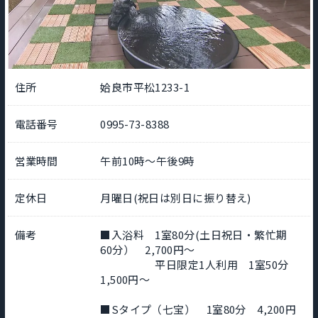
住所
姶良市平松1233-1
電話番号
0995-73-8388
営業時間
午前10時～午後9時
定休日
月曜日(祝日は別日に振り替え)
備考
■入浴料 1室80分(土日祝日・繁忙期
60分） 2,700円～
平日限定1人利用 1室50分
1,500円～
■Sタイプ（七宝） 1室80分 4,200円