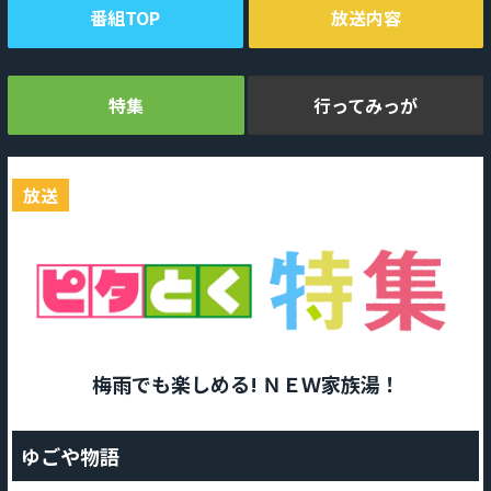
番組TOP
放送内容
特集
行ってみっが
放送
梅雨でも楽しめる! ＮＥＷ家族湯！
ゆごや物語