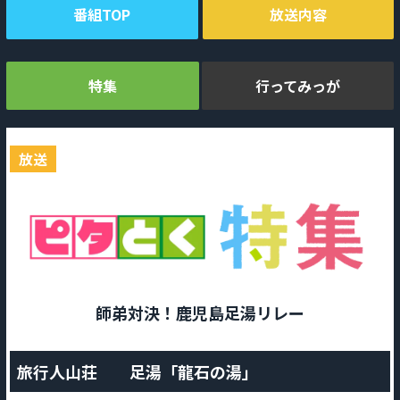
番組TOP
放送内容
特集
行ってみっが
放送
師弟対決！鹿児島足湯リレー
旅行人山荘 足湯「龍石の湯」