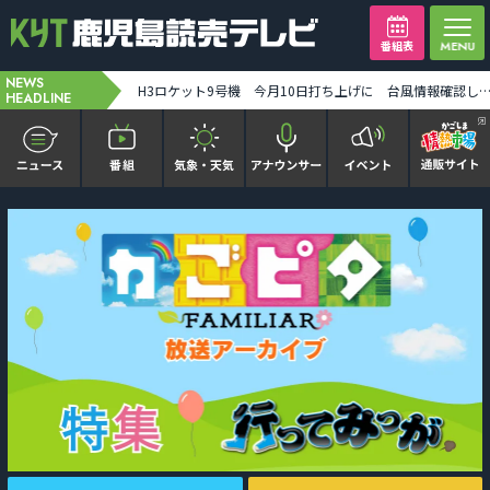
番組表
NEWS
【ミッフィー】1万人突破記念セレモニー「ディック・ブルーナに学ぶモダン・アート」8月末まで [2026-08-07 19:31:00]
H3ロケット9号機 今月10日打ち上げに 台風情報確認しながら最終判断 みちびき7号機搭載 [2026-08-07 19:
HEADLINE
かごピタ FAMILIAR
KYT news every かごしま
かごしまソロ活
It推しTV
番組表を見る