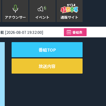
アナウンサー
イベント
通販サイト
08-07 19:32:00]
台風13号が奄美に猛威 2
番組表
番組TOP
放送内容