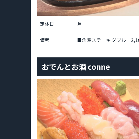
定休日
月
備考
■角煮ステーキ ダブル 2,18
おでんとお酒 conne