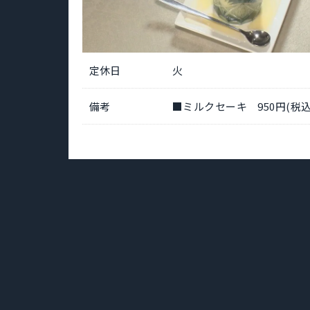
定休日
火
備考
■ミルクセーキ 950円(税込