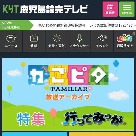
番組表
NEWS
日本ガスが桜島大根の新商品を開発 鹿児島市・下鶴市長「辛すぎずちょうどいい味わい」 [2026-08-10 12:05:00]
県いじめ問題対策連絡協議会 いじめ認知件数は1万1486件 関係機関の連携を強化 [2026-08-10 12:06:00]
HEADLINE
かごピタ FAMILIAR
KYT news every かごしま
かごしまソロ活
It推しTV
番組表を見る