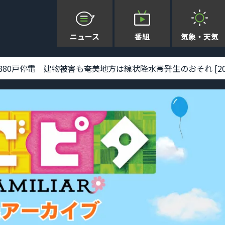
ニュース
番組
気象・天気
0戸停電 建物被害も――奄美地方は線状降水帯発生のおそれ [2026-08-