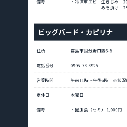
備考
・冷凍車エビ 生きじめ 200
みそ漬け 250ｇ 
ビッグバード・カピリナ
住所
霧島市国分野口西6-8
電話番号
0995-73-3925
営業時間
午前11時～午後6時 ※状
定休日
木曜日
備考
・昆虫食（セミ） 1,000円