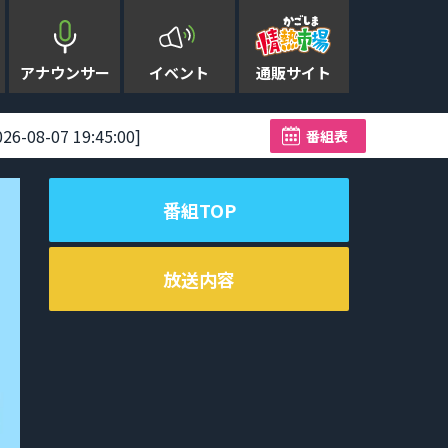
アナウンサー
イベント
通販サイト
07 19:45:00]
大型で非常強い台風13号 奄
番組表
番組TOP
放送内容