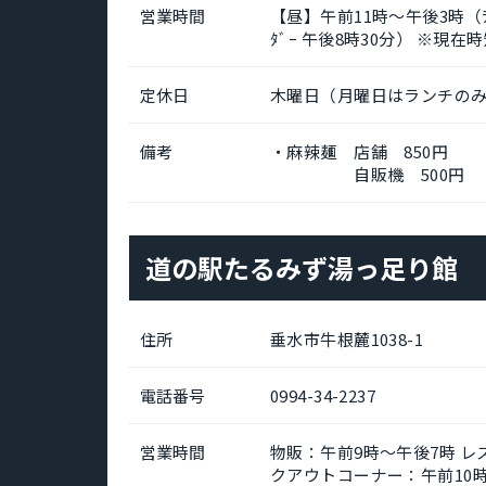
営業時間
【昼】午前11時～午後3時（ﾗｽ
ﾀﾞｰ 午後8時30分） ※現在
定休日
木曜日（月曜日はランチのみの
備考
・麻辣麺 店舗 850円
自販機 500円
道の駅たるみず湯っ足り館
住所
垂水市牛根麓1038-1
電話番号
0994-34-2237
営業時間
物販：午前9時～午後7時 レス
クアウトコーナー：午前10