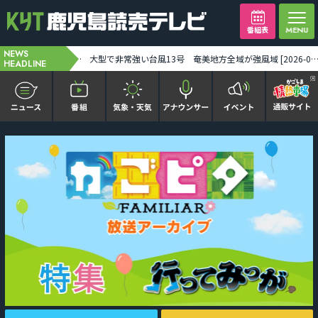
番組表
NEWS
H3ロケット9号機 今月10日打ち上げに 台風情報確認しながら最終判断 みちびき7号機搭載 [2026-08-07 19:32:00]
台風13号が奄美に猛威 2万6880戸停電 建物被害も――奄美地方は線状降水帯発生のおそれ [2026-08-07 19:4
HEADLINE
かごピタ FAMILIAR
KYT news every かごしま
かごしまソロ活
It推しTV
番組表を見る