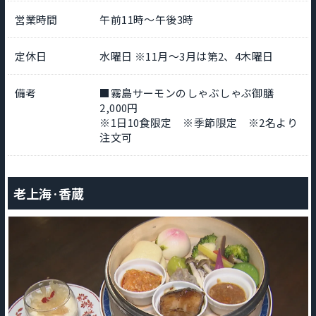
営業時間
午前11時～午後3時
定休日
水曜日 ※11月～3月は第2、4木曜日
備考
■霧島サーモンのしゃぶしゃぶ御膳
2,000円
※1日10食限定 ※季節限定 ※2名より
注文可
老上海·香蔵