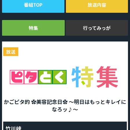
番組TOP
放送内容
特集
行ってみっが
放送
かごピタ的 ✿美容記念日✿ ～明日はもっとキレイに
なろッ♪～
竹川峡