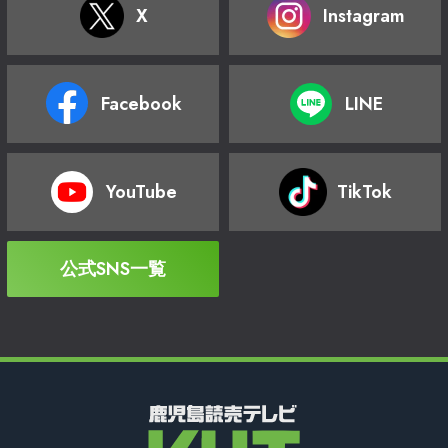
X
Instagram
Facebook
LINE
YouTube
TikTok
公式SNS一覧