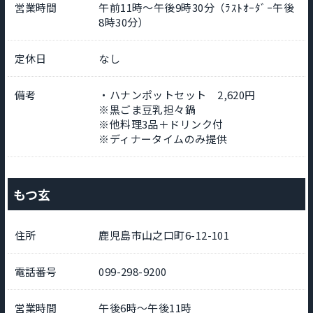
営業時間
午前11時～午後9時30分（ﾗｽﾄｵｰﾀﾞｰ午後
8時30分）
定休日
なし
備考
・ハナンポットセット 2,620円
※黒ごま豆乳担々鍋
※他料理3品＋ドリンク付
※ディナータイムのみ提供
もつ玄
住所
鹿児島市山之口町6-12-101
電話番号
099-298-9200
営業時間
午後6時～午後11時