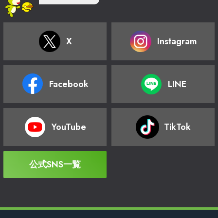
X
Instagram
Facebook
LINE
YouTube
TikTok
公式SNS一覧