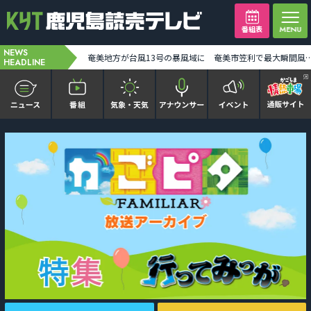
番組表
NEWS
台風13号奄美地方の一部が暴風域に 7日朝から昼前にかけ奄美地方に最接近か 線状降水帯発生の恐れも [2026-08-07 00:00:00]
奄美地方が台風13号の暴風域に 奄美市笠利で最大瞬間風速34メートル観測 土砂災害などに警戒を [2
HEADLINE
かごピタ FAMILIAR
KYT news every かごしま
かごしまソロ活
It推しTV
番組表を見る