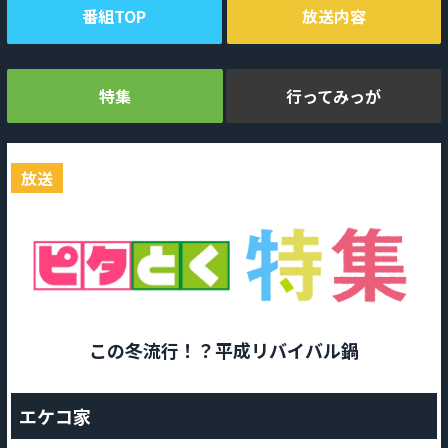
番組TOP
放送内容
特集
行ってみっが
放送
この冬流行！？平成リバイバル鍋
エケコ家