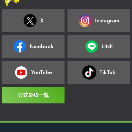
X
Instagram
Facebook
LINE
YouTube
TikTok
公式SNS一覧