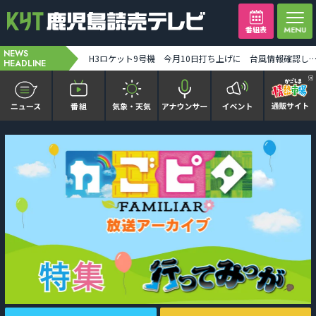
番組表
NEWS
【ミッフィー】1万人突破記念セレモニー「ディック・ブルーナに学ぶモダン・アート」8月末まで [2026-08-07 19:31:00]
H3ロケット9号機 今月10日打ち上げに 台風情報確認しながら最終判断 みちびき7号機搭載 [2026-08-07 19:
HEADLINE
かごピタ FAMILIAR
KYT news every かごしま
かごしまソロ活
It推しTV
番組表を見る