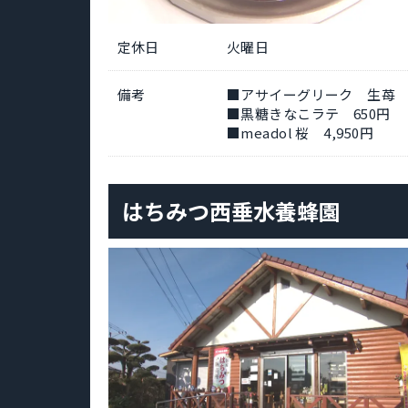
定休日
火曜日
備考
■アサイーグリーク 生苺 1
■黒糖きなこラテ 650円
■meadol 桜 4,950円
はちみつ西垂水養蜂園