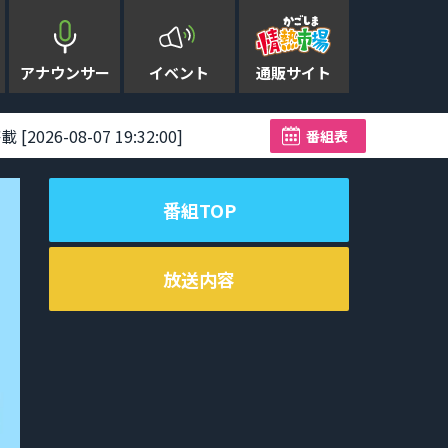
アナウンサー
イベント
通販サイト
08-07 19:32:00]
台風13号が奄美に猛威 2
番組表
番組TOP
放送内容