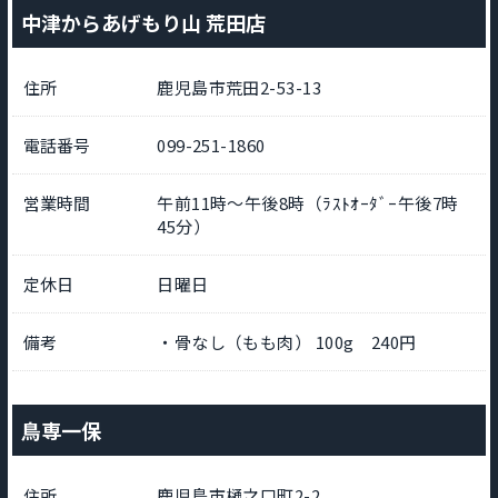
中津からあげもり山 荒田店
住所
鹿児島市荒田2-53-13
電話番号
099-251-1860
営業時間
午前11時～午後8時（ﾗｽﾄｵｰﾀﾞｰ午後7時
45分）
定休日
日曜日
備考
・骨なし（もも肉） 100g 240円
鳥専一保
住所
鹿児島市樋之口町2-2