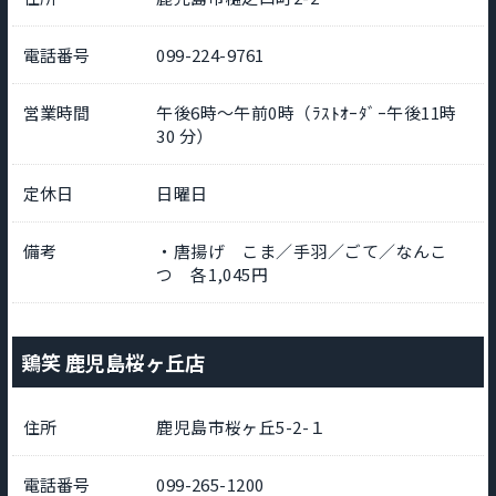
電話番号
099-224-9761
営業時間
午後6時～午前0時（ﾗｽﾄｵｰﾀﾞｰ午後11時
30 分）
定休日
日曜日
備考
・唐揚げ こま／手羽／ごて／なんこ
つ 各1,045円
鶏笑 鹿児島桜ヶ丘店
住所
鹿児島市桜ヶ丘5-2-１
電話番号
099-265-1200