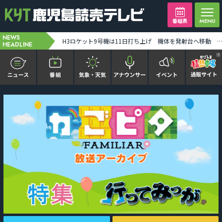
番組表
NEWS
「帰るだけでも大変…」片道6時間でも故郷へ！熊本地震で止まった高速バス再開 一般道経由で運行 [2026-08-10 19:35:00]
生活にどう関わってくる？ H3ロケット9号機に搭載「みちびき7号機」 三菱電機の担当者に取材 [2026-08-10 19:36:00]
HEADLINE
かごピタ FAMILIAR
KYT news every かごしま
かごしまソロ活
It推しTV
番組表を見る