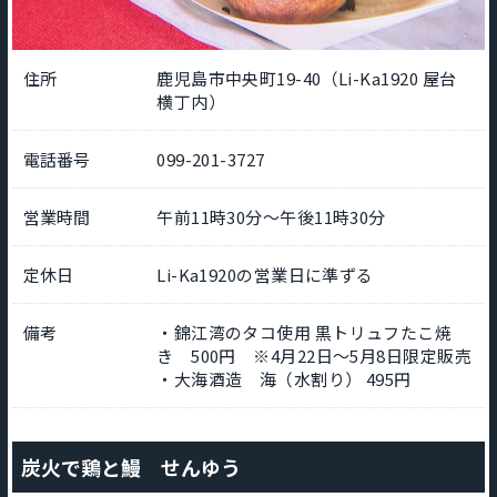
住所
鹿児島市中央町19-40（Li-Ka1920 屋台
横丁内）
電話番号
099-201-3727
営業時間
午前11時30分～午後11時30分
定休日
Li-Ka1920の営業日に準ずる
備考
・錦江湾のタコ使用 黒トリュフたこ焼
き 500円 ※4月22日～5月8日限定販売
・大海酒造 海（水割り） 495円
炭火で鶏と鰻 せんゆう