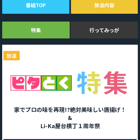
番組TOP
放送内容
特集
行ってみっが
放送
家でプロの味を再現!?絶対美味しい唐揚げ！
&
Li-Ka屋台横丁１周年祭