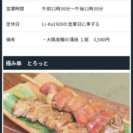
営業時間
午前11時30分～午後11時30分
定休日
Li-Ka1920の営業日に準ずる
備考
・大隅産鰻の蒲焼 １尾 3,580円
極み串 とろっと