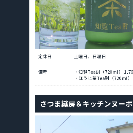
定休日
土曜日、日曜日
備考
・知覧Tea酎（720ml） 1,7
・ほうじ茶Tea酎（720ml）
さつま縫房＆キッチンヌーボ