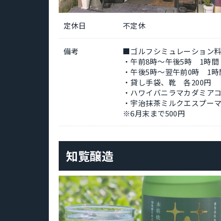
定休日
不定休
備考
■ゴルフシミュレーション
・午前8時～午後5時 1時間 
・午後5時～翌午前0時 1時間
・貸し手袋、靴 各200円
・ハワイバニラマカダミアコ
・宇治抹茶ミルクエスプーマ
※6月末まで500円
知覧醸造