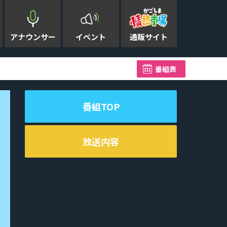
アナウンサー
イベント
通販サイト
台風13号 奄美地方が暴風域
番組表
番組TOP
放送内容