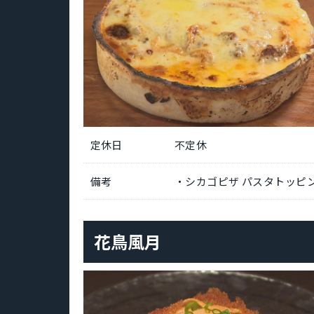
定休日
不定休
備考
・シカゴピザ パスタトッピン
花鳥風月