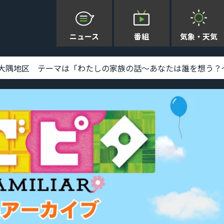
ニュース
番組
気象・天気
地区 テーマは「わたしの家族の話～あなたは誰を想う？～」 [2026-