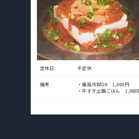
定休日
不定休
備考
・痛風冷奴DX 1,000円
・牛すき土鍋ごはん 1,980