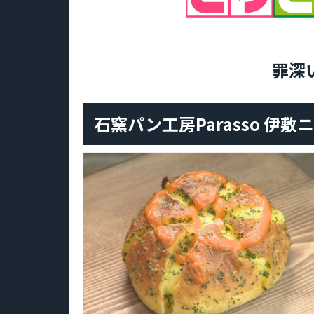
罪深
石窯パン工房Parasso 伊