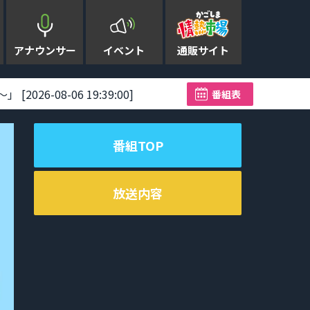
アナウンサー
イベント
通販サイト
08-06 19:39:00]
店長も、客も、みんな子ども
番組表
番組TOP
放送内容