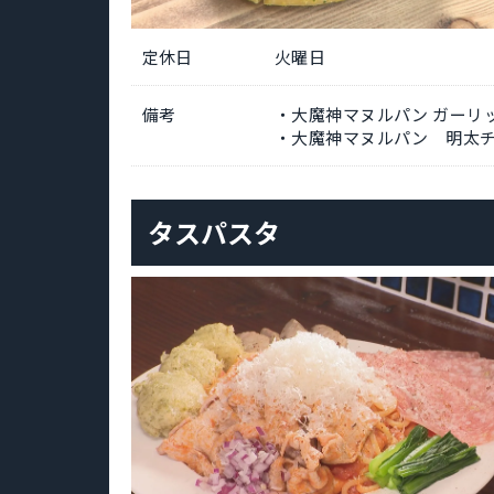
定休日
火曜日
備考
・大魔神マヌルパン ガーリッ
・大魔神マヌルパン 明太チ
タスパスタ