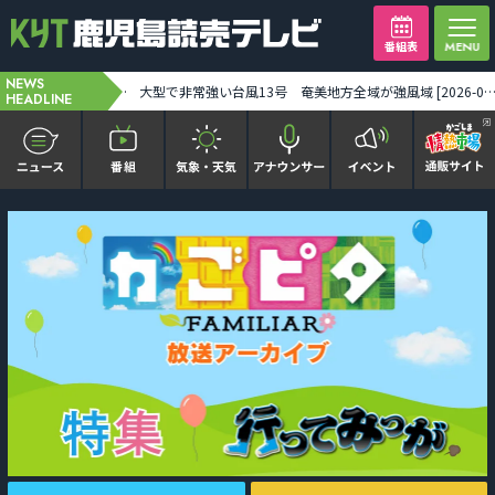
番組表
NEWS
台風13号が奄美に猛威 2万6880戸停電 建物被害も――奄美地方は線状降水帯発生のおそれ [2026-08-07 19:45:00]
大型で非常強い台風13号 奄美地方全域が強風域 [2026-08-08 12:00
HEADLINE
かごピタ FAMILIAR
KYT news every かごしま
かごしまソロ活
It推しTV
番組表を見る