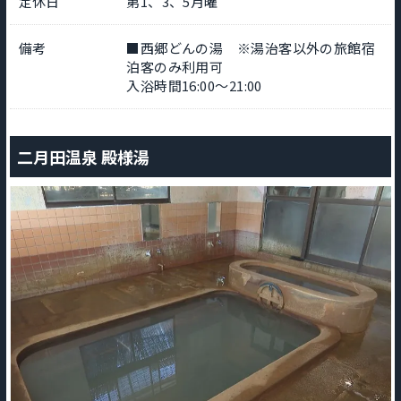
定休日
第1、3、5月曜
備考
■西郷どんの湯 ※湯治客以外の旅館宿
泊客のみ利用可
入浴時間16:00～21:00
二月田温泉 殿様湯