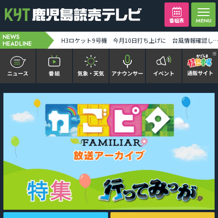
番組表
NEWS
【ミッフィー】1万人突破記念セレモニー「ディック・ブルーナに学ぶモダン・アート」8月末まで [2026-08-07 19:31:00]
H3ロケット9号機 今月10日打ち上げに 台風情報確認しながら最終判断 みちびき7号機搭載 [2026-08-07 19:
HEADLINE
かごピタ FAMILIAR
KYT news every かごしま
かごしまソロ活
It推しTV
番組表を見る