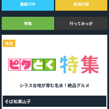
番組TOP
放送内容
特集
行ってみっが
放送
シラス台地が育む名水！絶品グルメ
そば処案山子