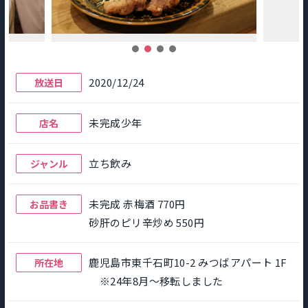
2020/12/24
放送日
未完成少年
店名
立ち飲み
ジャンル
未完成 赤梅酒 770円
お品書き
砂肝のピリ辛炒め 550円
鹿児島市東千石町10-2 みつばアパート 1F
所在地
※24年8月～移転しました