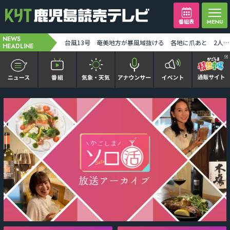
番組表
NEWS
H3ロケット9号機の打ち上げが11日に延期 [2026-08-08 14:13:00]
台風13号 奄美地方が暴風域抜ける 各地に爪あと 2人ケガ [2026-08-08 17:46:00]
HEADLINE
かごピタ FAMILIAR
KYT news every かごしま
かごしまソロ活
It推しTV
番組表を見る