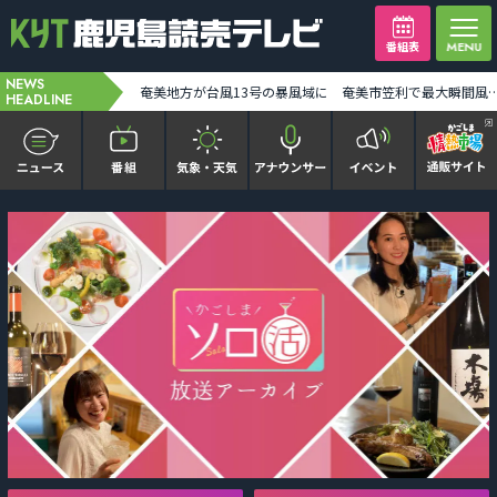
番組表
NEWS
台風13号奄美地方の一部が暴風域に 7日朝から昼前にかけ奄美地方に最接近か 線状降水帯発生の恐れも [2026-08-07 00:00:00]
奄美地方が台風13号の暴風域に 奄美市笠利で最大瞬間風速34メートル観測 土砂災害などに警戒を [2026
HEADLINE
かごピタ FAMILIAR
KYT news every かごしま
かごしまソロ活
It推しTV
番組表を見る