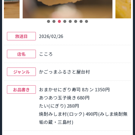
2026/02/26
放送日
こころ
店名
かごっまふるさと屋台村
ジャンル
おまかせにぎり寿司 8カン 1350円
お品書き
あつあつ玉子焼き 680円
たい(にぎり) 280円
焼酎みしま村(ロック) 490円(みしま焼酎無
垢の蔵・三島村)